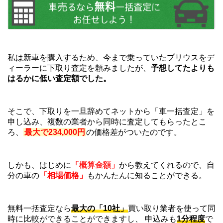
私は新車を購入するため、今まで乗っていたプリウスをデ
ィーラーに下取り査定を頼みましたが、
予想してたよりも
はるかに低い査定額でした。
そこで、下取りを一旦辞めてネットから「車一括査定」を
申し込み、複数の業者から同時に査定してもらったとこ
ろ、
最大で234,000円
の価格差がついたのです。
しかも、はじめに
「概算金額」
から教えてくれるので、自
分の車の
「相場価格」
もかんたんに知ることができる。
無料一括査定なら
最大の「10社」
買い取り業者を使って同
時に比較ができることができますし、 申込みも
1分程度
で