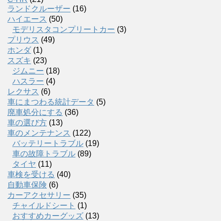
ランドクルーザー
(16)
ハイエース
(50)
モデリスタコンプリートカー
(3)
プリウス
(49)
ホンダ
(1)
スズキ
(23)
ジムニー
(18)
ハスラー
(4)
レクサス
(6)
車にまつわる統計データ
(5)
廃車処分にする
(36)
車の選び方
(13)
車のメンテナンス
(122)
バッテリートラブル
(19)
車の故障トラブル
(89)
タイヤ
(11)
車検を受ける
(40)
自動車保険
(6)
カーアクセサリー
(35)
チャイルドシート
(1)
おすすめカーグッズ
(13)