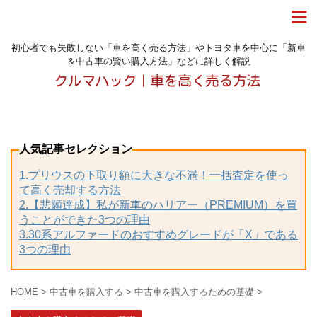
初心者でも失敗しない「車を高く売る方法」やトヨタ車を中心に「新車
＆中古車の賢い購入方法」などに詳しく解説
人気記事セレクション
1.プリウスの下取り額に大きな不満！一括査定を使っ
て高く売却する方法
2.【悲願達成】私が新車のハリアー（PREMIUM）を買
うことができた3つの理由
3.30系アルファードのおすすめグレードが「X」である
3つの理由
HOME
>
中古車を購入する
>
中古車を購入するための基礎
>