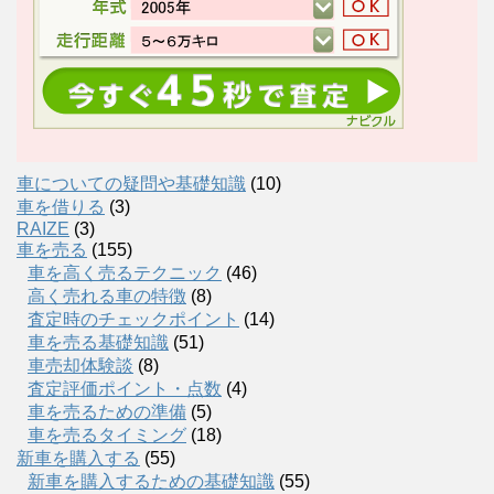
車についての疑問や基礎知識
(10)
車を借りる
(3)
RAIZE
(3)
車を売る
(155)
車を高く売るテクニック
(46)
高く売れる車の特徴
(8)
査定時のチェックポイント
(14)
車を売る基礎知識
(51)
車売却体験談
(8)
査定評価ポイント・点数
(4)
車を売るための準備
(5)
車を売るタイミング
(18)
新車を購入する
(55)
新車を購入するための基礎知識
(55)