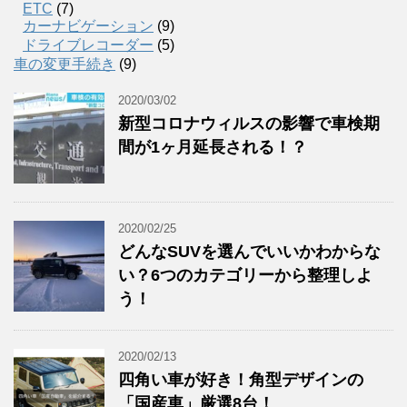
ETC
(7)
カーナビゲーション
(9)
ドライブレコーダー
(5)
車の変更手続き
(9)
2020/03/02
新型コロナウィルスの影響で車検期
間が1ヶ月延長される！？
2020/02/25
どんなSUVを選んでいいかわからな
い？6つのカテゴリーから整理しよ
う！
2020/02/13
四角い車が好き！角型デザインの
「国産車」厳選8台！