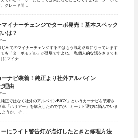
グレード間 ...
ーマイナーチェンジでターボ発売！基本スペック
違いは？
アー
ーがはじめてのマイナーチェンジするのはもう既定路線になっています
ても「ターボモデル」が登場ですよね。 私個人的な話をさせても
にマイナ ...
カーナビ装着！純正より社外アルパイン
だ理由
アー
に純正ではなく社外のアルパインBIGX」というカーナビを装着さ
新車「ハリアー」を購入したのですが、カーナビ選びに悩んでいま
ようか、そ ...
ターにライト警告灯が点灯したときと修理方法