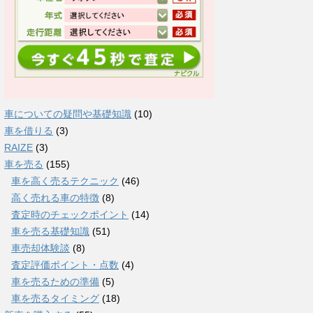
車についての疑問や基礎知識
(10)
車を借りる
(3)
RAIZE
(3)
車を売る
(155)
車を高く売るテクニック
(46)
高く売れる車の特徴
(8)
査定時のチェックポイント
(14)
車を売る基礎知識
(51)
車売却体験談
(8)
査定評価ポイント・点数
(4)
車を売るための準備
(5)
車を売るタイミング
(18)