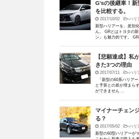
G'sの後継車！
を比較する。
2017/10/02
-
ハリ
新型ハリアーを、差別化
ん。 GRとはトヨタの
ン」も魅力的です。 GRの
【悲願達成】私が
きた3つの理由
2017/07/11
-
ハリ
「新型の60系ハリア
と予算との差が埋まら
ができません ...
マイナーチェンジ
る？
2017/05/02
-
ハリ
新型の60型ハリアーが
これから新車で購入を考