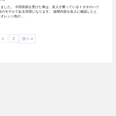
アー
ました。 今回依頼を受けた車は、友人が乗っているトヨタのハリ
前のモデルである30系になります。 故障内容を友人に確認したと
レンジ色の ...
1
2
次へ »