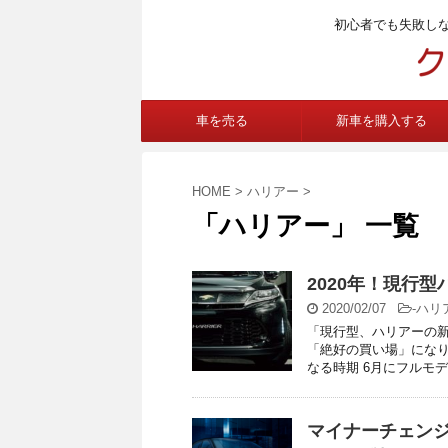
初心者でも失敗し
車を売る
新車を購入する
HOME
>
ハリアー
>
「ハリアー」 一覧
2020年！現行
2020/02/07
-
ハリ
「現行型、ハリアーの新
「絶好の買い場」になり
なる時期 6月にフルモデル
マイナーチェンジ