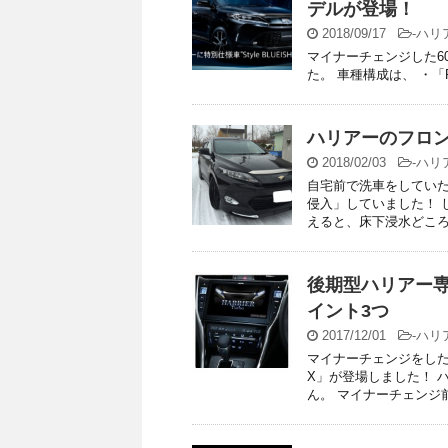
デルが登場！
2018/09/17
-
ハリ
マイナーチェンジした60系
た。 車種構成は、 ・「PROG
ハリアーのフロ
2018/02/03
-
ハリ
自宅前で洗車をしてい
侵入」していました！ 
えると、床下浸水どころで
後期型ハリアー
イント3つ
2017/12/01
-
ハリ
マイナーチェンジをした
X」が登場しました！ 
ん。 マイナーチェンジ前