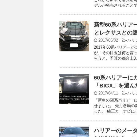
デルが発売されることで、
新型60系ハリア
とレクサスとの
2017/05/02
-
ハリ
2017年60系ハリア
が、その目玉は何と言っ
らうと、予算の都合上3月
60系ハリアーに
「BIGX」を選ん
2017/04/11
-
ハリ
「新車の60系ハリアー
せました。 先月念願の
した。 純正カーナビにし
ハリアーのメー