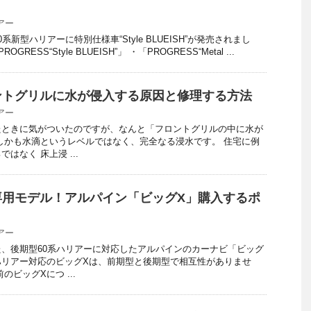
アー
新型ハリアーに特別仕様車“Style BLUEISH”が発売されまし
RESS“Style BLUEISH”」 ・「PROGRESS“Metal ...
ントグリルに水が侵入する原因と修理する方法
アー
たときに気がついたのですが、なんと「フロントグリルの中に水が
しかも水滴というレベルではなく、完全なる浸水です。 住宅に例
はなく 床上浸 ...
専用モデル！アルパイン「ビッグX」購入するポ
アー
、後期型60系ハリアーに対応したアルパインのカーナビ「ビッグ
ハリアー対応のビッグXは、前期型と後期型で相互性がありませ
のビッグXにつ ...