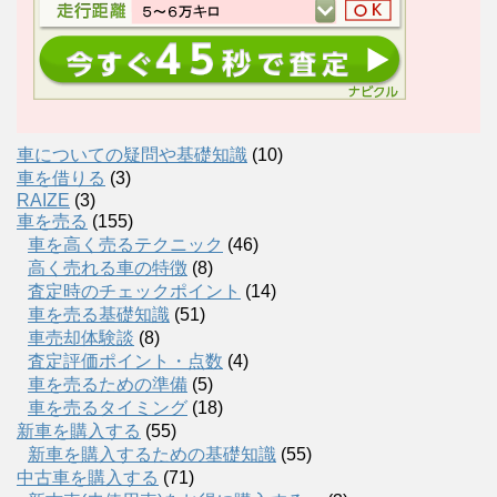
車についての疑問や基礎知識
(10)
車を借りる
(3)
RAIZE
(3)
車を売る
(155)
車を高く売るテクニック
(46)
高く売れる車の特徴
(8)
査定時のチェックポイント
(14)
車を売る基礎知識
(51)
車売却体験談
(8)
査定評価ポイント・点数
(4)
車を売るための準備
(5)
車を売るタイミング
(18)
新車を購入する
(55)
新車を購入するための基礎知識
(55)
中古車を購入する
(71)