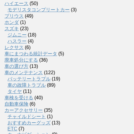
ハイエース
(50)
モデリスタコンプリートカー
(3)
プリウス
(49)
ホンダ
(1)
スズキ
(23)
ジムニー
(18)
ハスラー
(4)
レクサス
(6)
車にまつわる統計データ
(5)
廃車処分にする
(36)
車の選び方
(13)
車のメンテナンス
(122)
バッテリートラブル
(19)
車の故障トラブル
(89)
タイヤ
(11)
車検を受ける
(40)
自動車保険
(6)
カーアクセサリー
(35)
チャイルドシート
(1)
おすすめカーグッズ
(13)
ETC
(7)