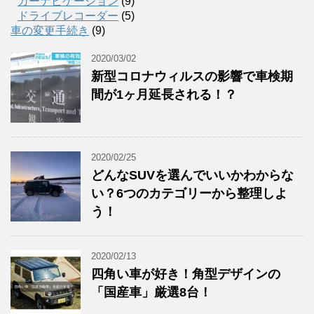
カーナビゲーション
(9)
ドライブレコーダー
(5)
車の変更手続き
(9)
2020/03/02
新型コロナウィルスの影響で車検期
間が1ヶ月延長される！？
2020/02/25
どんなSUVを選んでいいかわからな
い？6つのカテゴリーから整理しよ
う！
2020/02/13
四角い車が好き！角型デザインの
「国産車」厳選8台！