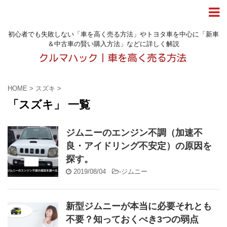
初心者でも失敗しない「車を高く売る方法」やトヨタ車を中心に「新車
＆中古車の賢い購入方法」などに詳しく解説
HOME
>
スズキ
>
「スズキ」 一覧
ジムニーのエンジン不調（加速不
良・アイドリング不安定）の原因を
探す。
2019/08/04
-
ジムニー
新型ジムニーが本当に必要それとも
不要？知っておくべき3つの弱点