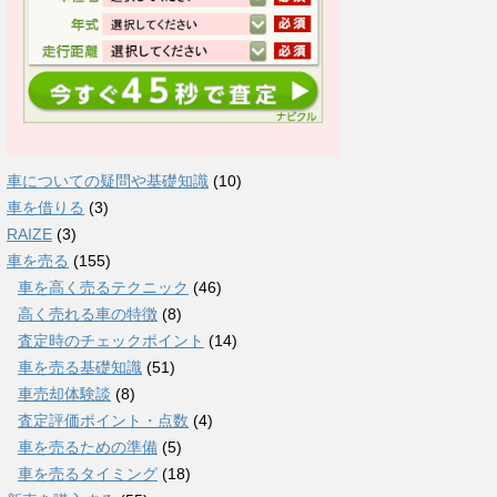
車についての疑問や基礎知識
(10)
車を借りる
(3)
RAIZE
(3)
車を売る
(155)
車を高く売るテクニック
(46)
高く売れる車の特徴
(8)
査定時のチェックポイント
(14)
車を売る基礎知識
(51)
車売却体験談
(8)
査定評価ポイント・点数
(4)
車を売るための準備
(5)
車を売るタイミング
(18)