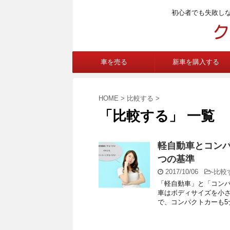
初心者でも失敗し
車を売る
新車を購入する
HOME
>
比較する
>
「比較する」 一覧
軽自動車とコン
つの基準
2017/10/06
-
比較
「軽自動車」と「コンパ
車はボディサイズを小さ
で、コンパクトカーも5ナ