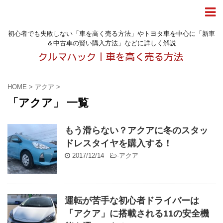
初心者でも失敗しない「車を高く売る方法」やトヨタ車を中心に「新車
＆中古車の賢い購入方法」などに詳しく解説
HOME
>
アクア
>
「アクア」 一覧
もう滑らない？アクアに冬のスタッ
ドレスタイヤを購入する！
2017/12/14
-
アクア
運転が苦手な初心者ドライバーは
「アクア」に搭載される11の安全機