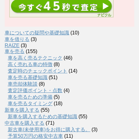
車についての疑問や基礎知識
(10)
車を借りる
(3)
RAIZE
(3)
車を売る
(155)
車を高く売るテクニック
(46)
高く売れる車の特徴
(8)
査定時のチェックポイント
(14)
車を売る基礎知識
(51)
車売却体験談
(8)
査定評価ポイント・点数
(4)
車を売るための準備
(5)
車を売るタイミング
(18)
新車を購入する
(55)
新車を購入するための基礎知識
(55)
中古車を購入する
(71)
新古車(未使用車)をお得に購入する。
(3)
予算50万円の格安中古車
(11)