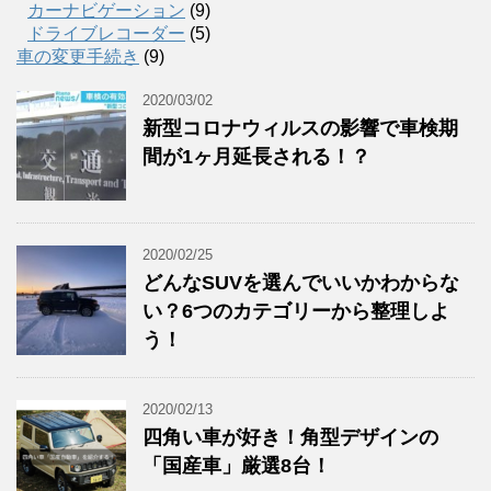
カーナビゲーション
(9)
ドライブレコーダー
(5)
車の変更手続き
(9)
2020/03/02
新型コロナウィルスの影響で車検期
間が1ヶ月延長される！？
2020/02/25
どんなSUVを選んでいいかわからな
い？6つのカテゴリーから整理しよ
う！
2020/02/13
四角い車が好き！角型デザインの
「国産車」厳選8台！