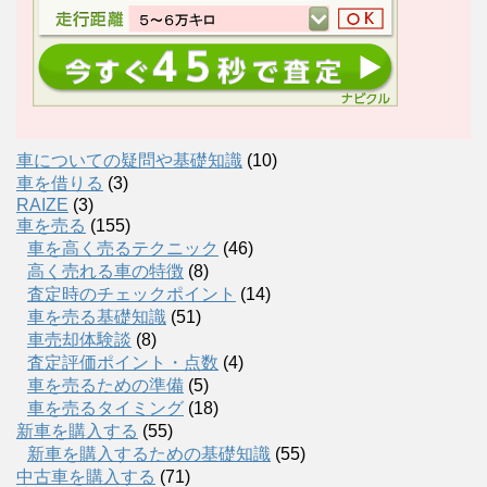
車についての疑問や基礎知識
(10)
車を借りる
(3)
RAIZE
(3)
車を売る
(155)
車を高く売るテクニック
(46)
高く売れる車の特徴
(8)
査定時のチェックポイント
(14)
車を売る基礎知識
(51)
車売却体験談
(8)
査定評価ポイント・点数
(4)
車を売るための準備
(5)
車を売るタイミング
(18)
新車を購入する
(55)
新車を購入するための基礎知識
(55)
中古車を購入する
(71)