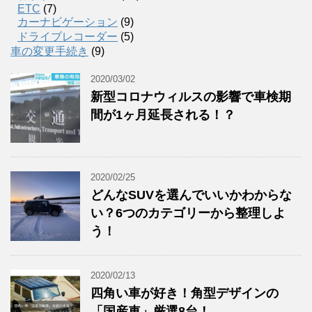
ETC
(7)
カーナビゲーション
(9)
ドライブレコーダー
(5)
車の変更手続き
(9)
2020/03/02
新型コロナウィルスの影響で車検期
間が1ヶ月延長される！？
2020/02/25
どんなSUVを選んでいいかわからな
い？6つのカテゴリーから整理しよ
う！
2020/02/13
四角い車が好き！角型デザインの
「国産車」厳選8台！