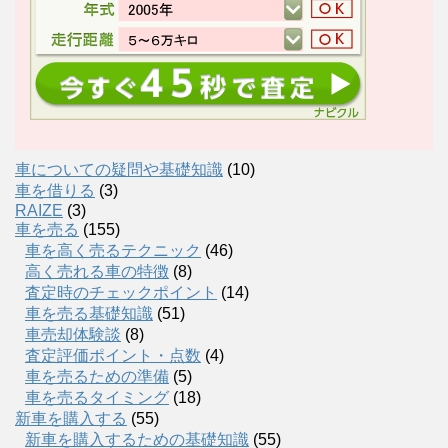
車についての疑問や基礎知識
(10)
車を借りる
(3)
RAIZE
(3)
車を売る
(155)
車を高く売るテクニック
(46)
高く売れる車の特徴
(8)
査定時のチェックポイント
(14)
車を売る基礎知識
(51)
車売却体験談
(8)
査定評価ポイント・点数
(4)
車を売るための準備
(5)
車を売るタイミング
(18)
新車を購入する
(55)
新車を購入するための基礎知識
(55)