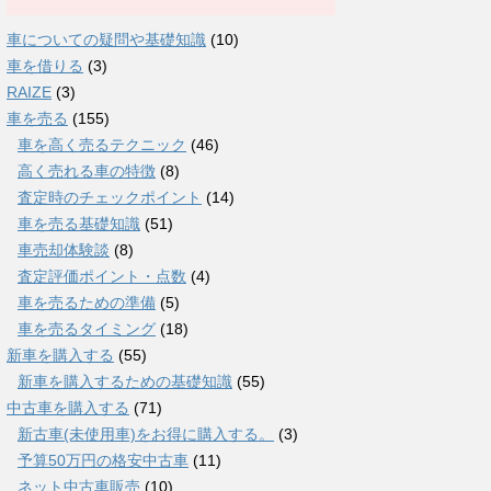
車についての疑問や基礎知識
(10)
車を借りる
(3)
RAIZE
(3)
車を売る
(155)
車を高く売るテクニック
(46)
高く売れる車の特徴
(8)
査定時のチェックポイント
(14)
車を売る基礎知識
(51)
車売却体験談
(8)
査定評価ポイント・点数
(4)
車を売るための準備
(5)
車を売るタイミング
(18)
新車を購入する
(55)
新車を購入するための基礎知識
(55)
中古車を購入する
(71)
新古車(未使用車)をお得に購入する。
(3)
予算50万円の格安中古車
(11)
ネット中古車販売
(10)