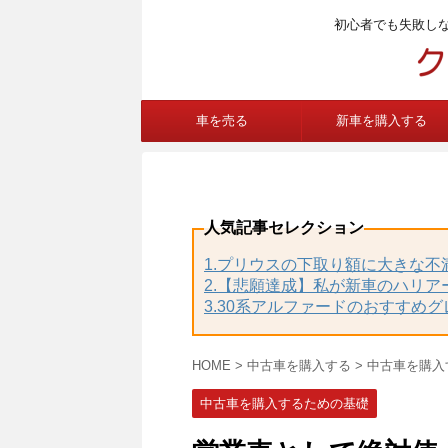
初心者でも失敗し
車を売る
新車を購入する
人気記事セレクション
1.プリウスの下取り額に大きな
2.【悲願達成】私が新車のハリア
3.30系アルファードのおすすめ
HOME
>
中古車を購入する
>
中古車を購入
中古車を購入するための基礎