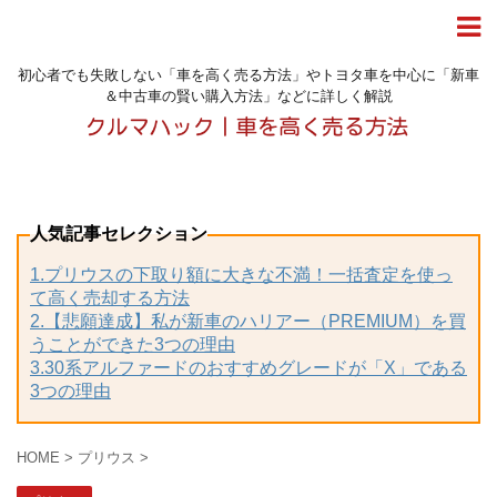
初心者でも失敗しない「車を高く売る方法」やトヨタ車を中心に「新車
＆中古車の賢い購入方法」などに詳しく解説
人気記事セレクション
1.プリウスの下取り額に大きな不満！一括査定を使っ
て高く売却する方法
2.【悲願達成】私が新車のハリアー（PREMIUM）を買
うことができた3つの理由
3.30系アルファードのおすすめグレードが「X」である
3つの理由
HOME
>
プリウス
>