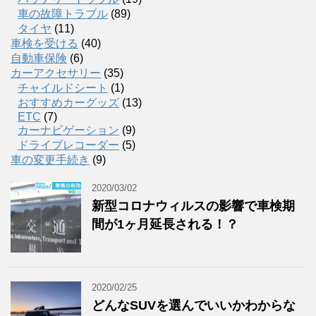
車の故障トラブル
(89)
タイヤ
(11)
車検を受ける
(40)
自動車保険
(6)
カーアクセサリー
(35)
チャイルドシート
(1)
おすすめカーグッズ
(13)
ETC
(7)
カーナビゲーション
(9)
ドライブレコーダー
(5)
車の変更手続き
(9)
2020/03/02
新型コロナウィルスの影響で車検期
間が1ヶ月延長される！？
2020/02/25
どんなSUVを選んでいいかわからな