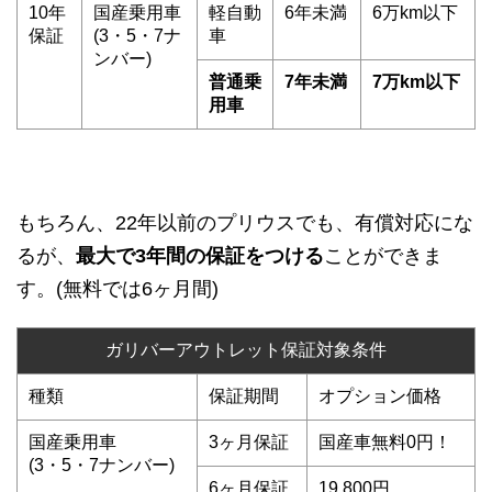
10年
国産乗用車
軽自動
6年未満
6万km以下
保証
(3・5・7ナ
車
ンバー)
普通乗
7年未満
7万km以下
用車
もちろん、22年以前のプリウスでも、有償対応にな
るが、
最大で3年間の保証をつける
ことができま
す。(無料では6ヶ月間)
ガリバーアウトレット保証対象条件
種類
保証期間
オプション価格
国産乗用車
3ヶ月保証
国産車無料0円！
(3・5・7ナンバー)
6ヶ月保証
19,800円