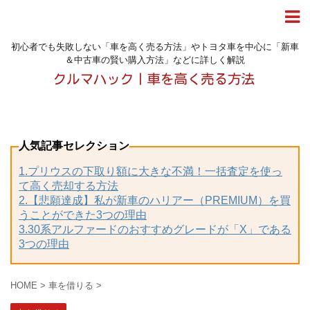
初心者でも失敗しない「車を高く売る方法」やトヨタ車を中心に「新車
＆中古車の賢い購入方法」などに詳しく解説
人気記事セレクション
1.プリウスの下取り額に大きな不満！一括査定を使っ
て高く売却する方法
2.【悲願達成】私が新車のハリアー（PREMIUM）を買
うことができた3つの理由
3.30系アルファードのおすすめグレードが「X」である
3つの理由
HOME
>
車を借りる
>