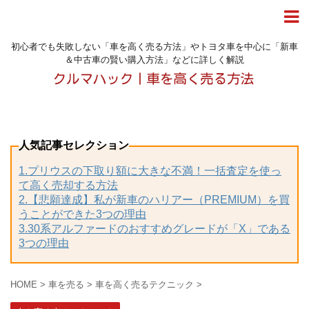
初心者でも失敗しない「車を高く売る方法」やトヨタ車を中心に「新車
＆中古車の賢い購入方法」などに詳しく解説
人気記事セレクション
1.プリウスの下取り額に大きな不満！一括査定を使っ
て高く売却する方法
2.【悲願達成】私が新車のハリアー（PREMIUM）を買
うことができた3つの理由
3.30系アルファードのおすすめグレードが「X」である
3つの理由
HOME
>
車を売る
>
車を高く売るテクニック
>