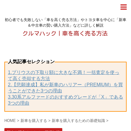
初心者でも失敗しない「車を高く売る方法」やトヨタ車を中心に「新車
＆中古車の賢い購入方法」などに詳しく解説
人気記事セレクション
1.プリウスの下取り額に大きな不満！一括査定を使っ
て高く売却する方法
2.【悲願達成】私が新車のハリアー（PREMIUM）を買
うことができた3つの理由
3.30系アルファードのおすすめグレードが「X」である
3つの理由
HOME
>
新車を購入する
>
新車を購入するための基礎知識
>