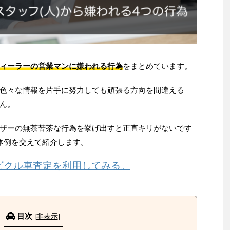
ィーラーの営業マンに嫌われる行為
をまとめています。
色々な情報を片手に努力しても頑張る方向を間違える
ん。
ザーの無茶苦茶な行為を挙げ出すと正直キリがないです
体例を交えて紹介します。
ビクル車査定を利用してみる。
目次
[
非表示
]