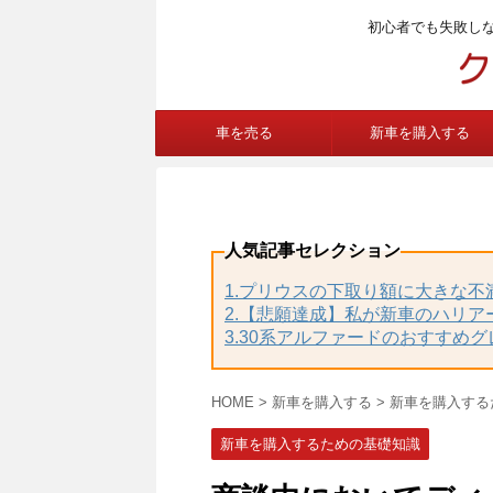
初心者でも失敗し
車を売る
新車を購入する
人気記事セレクション
1.プリウスの下取り額に大きな
2.【悲願達成】私が新車のハリア
3.30系アルファードのおすすめ
HOME
>
新車を購入する
>
新車を購入する
新車を購入するための基礎知識