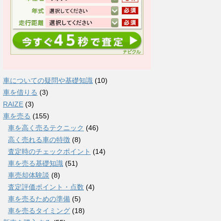
車についての疑問や基礎知識
(10)
車を借りる
(3)
RAIZE
(3)
車を売る
(155)
車を高く売るテクニック
(46)
高く売れる車の特徴
(8)
査定時のチェックポイント
(14)
車を売る基礎知識
(51)
車売却体験談
(8)
査定評価ポイント・点数
(4)
車を売るための準備
(5)
車を売るタイミング
(18)