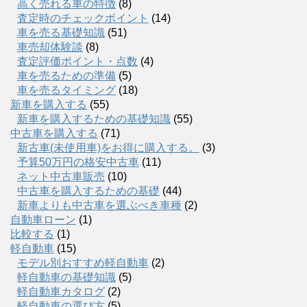
高く売れる車の特徴
(8)
査定時のチェックポイント
(14)
車を売る基礎知識
(51)
車売却体験談
(8)
査定評価ポイント・点数
(4)
車を売るための準備
(5)
車を売るタイミング
(18)
新車を購入する
(55)
新車を購入するための基礎知識
(55)
中古車を購入する
(71)
新古車(未使用車)をお得に購入する。
(3)
予算50万円の格安中古車
(11)
ネット中古車販売
(10)
中古車を購入するための基礎
(44)
新車よりも中古車を選ぶべき車種
(2)
自動車ローン
(1)
比較する
(1)
軽自動車
(15)
モデル別おすすめ軽自動車
(2)
軽自動車の基礎知識
(5)
軽自動車カタログ
(2)
軽自動車の選び方
(5)