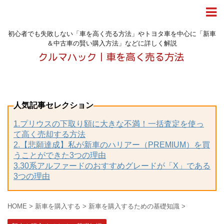
初心者でも失敗しない「車を高く売る方法」やトヨタ車を中心に「新車
＆中古車の賢い購入方法」などに詳しく解説
人気記事セレクション
1.プリウスの下取り額に大きな不満！一括査定を使っ
て高く売却する方法
2.【悲願達成】私が新車のハリアー（PREMIUM）を買
うことができた3つの理由
3.30系アルファードのおすすめグレードが「X」である
3つの理由
HOME
>
新車を購入する
>
新車を購入するための基礎知識
>