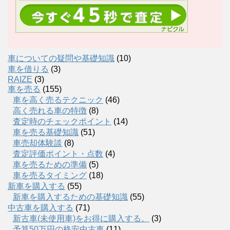
車についての疑問や基礎知識
(10)
車を借りる
(3)
RAIZE
(3)
車を売る
(155)
車を高く売るテクニック
(46)
高く売れる車の特徴
(8)
査定時のチェックポイント
(14)
車を売る基礎知識
(51)
車売却体験談
(8)
査定評価ポイント・点数
(4)
車を売るための準備
(5)
車を売るタイミング
(18)
新車を購入する
(55)
新車を購入するための基礎知識
(55)
中古車を購入する
(71)
新古車(未使用車)をお得に購入する。
(3)
予算50万円の格安中古車
(11)