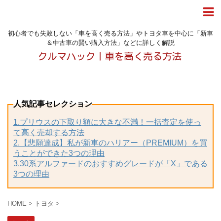
初心者でも失敗しない「車を高く売る方法」やトヨタ車を中心に「新車
＆中古車の賢い購入方法」などに詳しく解説
人気記事セレクション
1.プリウスの下取り額に大きな不満！一括査定を使っ
て高く売却する方法
2.【悲願達成】私が新車のハリアー（PREMIUM）を買
うことができた3つの理由
3.30系アルファードのおすすめグレードが「X」である
3つの理由
HOME
>
トヨタ
>