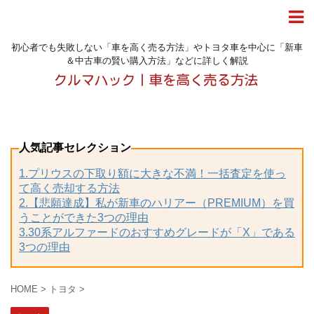
初心者でも失敗しない「車を高く売る方法」やトヨタ車を中心に「新車
＆中古車の賢い購入方法」などに詳しく解説
人気記事セレクション
1.プリウスの下取り額に大きな不満！一括査定を使っ
て高く売却する方法
2.【悲願達成】私が新車のハリアー（PREMIUM）を買
うことができた3つの理由
3.30系アルファードのおすすめグレードが「X」である
3つの理由
HOME
>
トヨタ
>