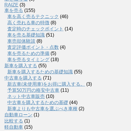
RAIZE
(3)
車を売る
(155)
車を高く売るテクニック
(46)
高く売れる車の特徴
(8)
査定時のチェックポイント
(14)
車を売る基礎知識
(51)
車売却体験談
(8)
査定評価ポイント・点数
(4)
車を売るための準備
(5)
車を売るタイミング
(18)
新車を購入する
(55)
新車を購入するための基礎知識
(55)
中古車を購入する
(71)
新古車(未使用車)をお得に購入する。
(3)
予算50万円の格安中古車
(11)
ネット中古車販売
(10)
中古車を購入するための基礎
(44)
新車よりも中古車を選ぶべき車種
(2)
自動車ローン
(1)
比較する
(1)
軽自動車
(15)