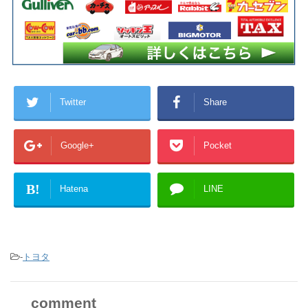
Twitter
Share
Google+
Pocket
B!
Hatena
LINE
-
トヨタ
comment