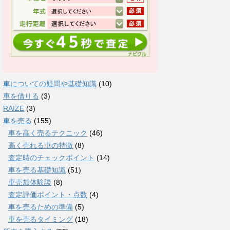
車についての疑問や基礎知識
(10)
車を借りる
(3)
RAIZE
(3)
車を売る
(155)
車を高く売るテクニック
(46)
高く売れる車の特徴
(8)
査定時のチェックポイント
(14)
車を売る基礎知識
(51)
車売却体験談
(8)
査定評価ポイント・点数
(4)
車を売るための準備
(5)
車を売るタイミング
(18)