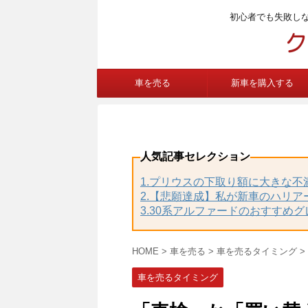
初心者でも失敗し
車を売る
新車を購入する
人気記事セレクション
1.プリウスの下取り額に大きな
2.【悲願達成】私が新車のハリア
3.30系アルファードのおすすめ
HOME
>
車を売る
>
車を売るタイミング
>
車を売るタイミング