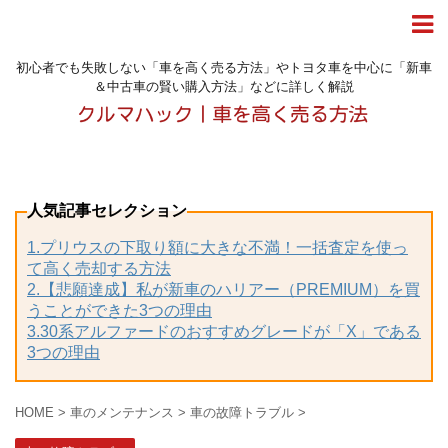
初心者でも失敗しない「車を高く売る方法」やトヨタ車を中心に「新車
＆中古車の賢い購入方法」などに詳しく解説
人気記事セレクション
1.プリウスの下取り額に大きな不満！一括査定を使っ
て高く売却する方法
2.【悲願達成】私が新車のハリアー（PREMIUM）を買
うことができた3つの理由
3.30系アルファードのおすすめグレードが「X」である
3つの理由
HOME
>
車のメンテナンス
>
車の故障トラブル
>