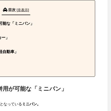
目次
[
非表示
]
可能な「ミニバン」
カー」
軽自動車」
併用が可能な「ミニバン」
となっている
ミニバン。