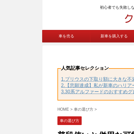
初心者でも失敗し
車を売る
新車を購入する
人気記事セレクション
1.プリウスの下取り額に大きな
2.【悲願達成】私が新車のハリア
3.30系アルファードのおすすめ
HOME
>
車の選び方
>
車の選び方