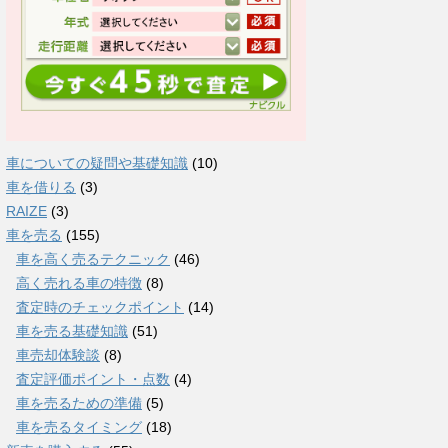
車についての疑問や基礎知識
(10)
車を借りる
(3)
RAIZE
(3)
車を売る
(155)
車を高く売るテクニック
(46)
高く売れる車の特徴
(8)
査定時のチェックポイント
(14)
車を売る基礎知識
(51)
車売却体験談
(8)
査定評価ポイント・点数
(4)
車を売るための準備
(5)
車を売るタイミング
(18)