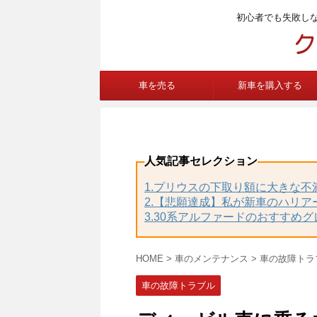
初心者でも失敗し
車を売る
新車を購入する
人気記事セレクション
1.プリウスの下取り額に大きな
2.【悲願達成】私が新車のハリア
3.30系アルファードのおすすめ
HOME
>
車のメンテナンス
>
車の故障トラ
車の故障トラブル