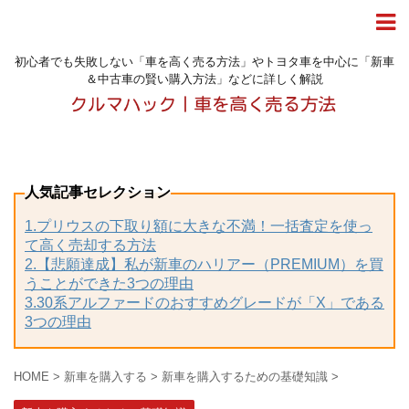
初心者でも失敗しない「車を高く売る方法」やトヨタ車を中心に「新車
＆中古車の賢い購入方法」などに詳しく解説
人気記事セレクション
1.プリウスの下取り額に大きな不満！一括査定を使っ
て高く売却する方法
2.【悲願達成】私が新車のハリアー（PREMIUM）を買
うことができた3つの理由
3.30系アルファードのおすすめグレードが「X」である
3つの理由
HOME
>
新車を購入する
>
新車を購入するための基礎知識
>