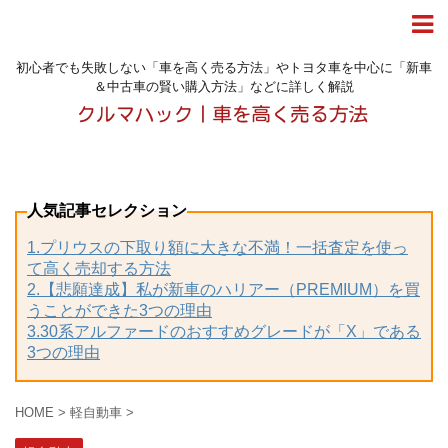
初心者でも失敗しない「車を高く売る方法」やトヨタ車を中心に「新車
＆中古車の賢い購入方法」などに詳しく解説
人気記事セレクション
1.プリウスの下取り額に大きな不満！一括査定を使っ
て高く売却する方法
2.【悲願達成】私が新車のハリアー（PREMIUM）を買
うことができた3つの理由
3.30系アルファードのおすすめグレードが「X」である
3つの理由
HOME
>
軽自動車
>