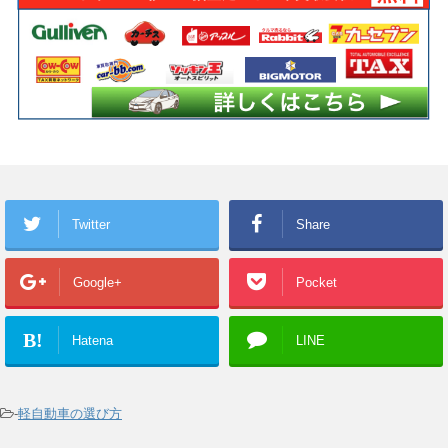
Twitter
Share
Google+
Pocket
B!
Hatena
LINE
-
軽自動車の選び方