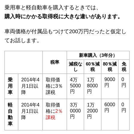
乗用車と軽自動車を購入するときでは、
購入時にかかる取得税に大きな違いがあります。
車両価格が付属品もつけて200万円だったと仮定し
てお話します。
新車購入（3年分）
税率
減税な
60％減
80％減
免
し
税
税
税
9000
0
乗
2014年4
取得価
4万
1万
円
円
5000
8000
用
月1日以
格に3％
円
円
車
降
課税
6000
0
軽
2014年4
取得価
3万
1万
円
円
0000
2000
自
月1日以
格に
2％
円
円
動
降
課税
車