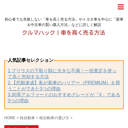
初心者でも失敗しない「車を高く売る方法」やトヨタ車を中心に「新車
＆中古車の賢い購入方法」などに詳しく解説
人気記事セレクション
1.プリウスの下取り額に大きな不満！一括査定を使っ
て高く売却する方法
2.【悲願達成】私が新車のハリアー（PREMIUM）を買
うことができた3つの理由
3.30系アルファードのおすすめグレードが「X」である
3つの理由
HOME
>
軽自動車
>
軽自動車の選び方
>