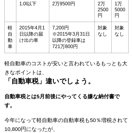
1.0l以下
2万9500円
2万
1万
2500
5000
円
円
軽
2015年4月1
7,200円
対象
対象
自
日以降の届
※2015年3月31日
なし
なし
動
け出の車
以降の登録車は
車
721万800円
軽自動車のコストが安いと言われているもっとも大
きなポイントは、
「自動車税」違いでしょう。
自動車税とは5月前後にやってくる嫌な納付書で
す。
今年になって軽自動車の自動車税も50％増税されて
10,800円になったが、