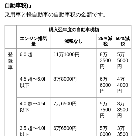
自動車税)」
乗用車と軽自動車の自動車税の金額です。
購入翌年度の自動車税額
エンジン排気
25％減
50％減
減税なし
量
税
税
登
6.0l超
11万1000円
8万
5万
3500
5000
録
円
円
車
4.5l超〜6.0l
8万8000円
6万
4万
6000
4000
以下
円
円
4.0l超〜4.5l
7万6500円
5万
3万
7500
8500
以下
円
円
3.5l超〜4.0l
6万6500円
5万
3万
0000
3500
以下