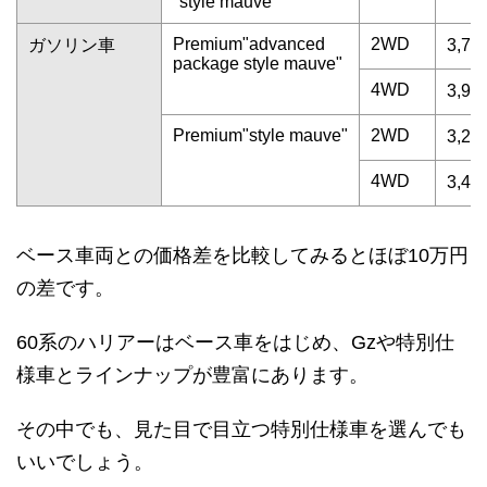
"style mauve"
Premium"advanced
2WD
ガソリン車
3,79
package style mauve"
4WD
3,99
Premium"style mauve"
2WD
3,23
4WD
3,43
ベース車両との価格差を比較してみるとほぼ10万円
の差です。
60系のハリアーはベース車をはじめ、Gzや特別仕
様車とラインナップが豊富にあります。
その中でも、見た目で目立つ特別仕様車を選んでも
いいでしょう。