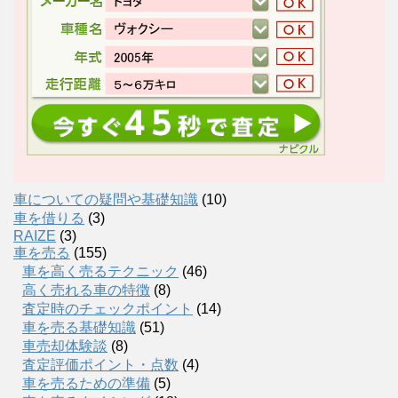
車についての疑問や基礎知識
(10)
車を借りる
(3)
RAIZE
(3)
車を売る
(155)
車を高く売るテクニック
(46)
高く売れる車の特徴
(8)
査定時のチェックポイント
(14)
車を売る基礎知識
(51)
車売却体験談
(8)
査定評価ポイント・点数
(4)
車を売るための準備
(5)