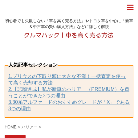
初心者でも失敗しない「車を高く売る方法」やトヨタ車を中心に「新車
＆中古車の賢い購入方法」などに詳しく解説
人気記事セレクション
1.プリウスの下取り額に大きな不満！一括査定を使っ
て高く売却する方法
2.【悲願達成】私が新車のハリアー（PREMIUM）を買
うことができた3つの理由
3.30系アルファードのおすすめグレードが「X」である
3つの理由
HOME
>
ハリアー
>