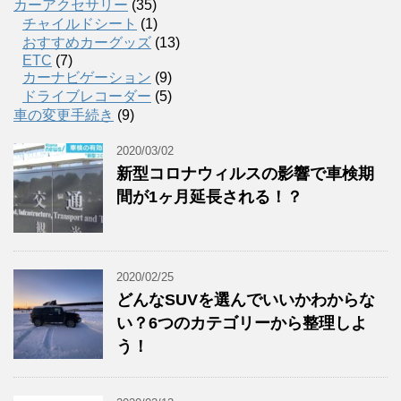
カーアクセサリー
(35)
チャイルドシート
(1)
おすすめカーグッズ
(13)
ETC
(7)
カーナビゲーション
(9)
ドライブレコーダー
(5)
車の変更手続き
(9)
2020/03/02
新型コロナウィルスの影響で車検期
間が1ヶ月延長される！？
2020/02/25
どんなSUVを選んでいいかわからな
い？6つのカテゴリーから整理しよ
う！