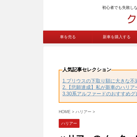
初心者でも失敗し
車を売る
新車を購入する
人気記事セレクション
1.プリウスの下取り額に大きな
2.【悲願達成】私が新車のハリア
3.30系アルファードのおすすめ
HOME
>
ハリアー
>
ハリアー