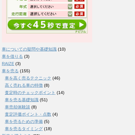
車についての疑問や基礎知識
(10)
車を借りる
(3)
RAIZE
(3)
車を売る
(155)
車を高く売るテクニック
(46)
高く売れる車の特徴
(8)
査定時のチェックポイント
(14)
車を売る基礎知識
(51)
車売却体験談
(8)
査定評価ポイント・点数
(4)
車を売るための準備
(5)
車を売るタイミング
(18)