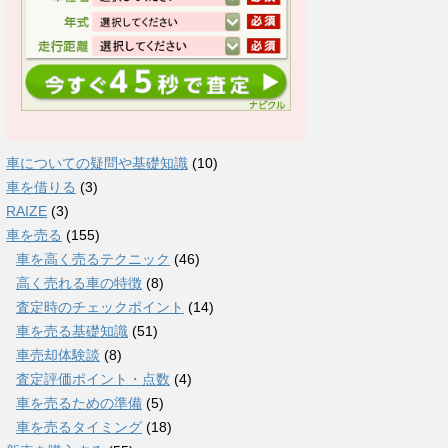
車についての疑問や基礎知識
(10)
車を借りる
(3)
RAIZE
(3)
車を売る
(155)
車を高く売るテクニック
(46)
高く売れる車の特徴
(8)
査定時のチェックポイント
(14)
車を売る基礎知識
(51)
車売却体験談
(8)
査定評価ポイント・点数
(4)
車を売るための準備
(5)
車を売るタイミング
(18)