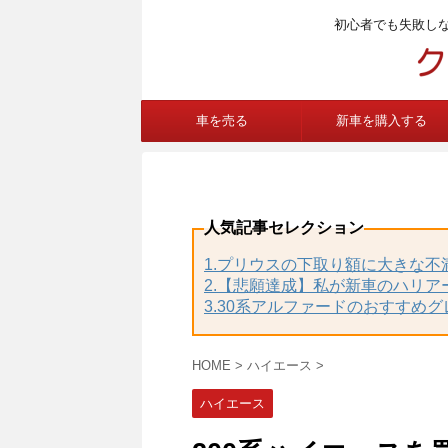
初心者でも失敗し
車を売る
新車を購入する
人気記事セレクション
1.プリウスの下取り額に大きな
2.【悲願達成】私が新車のハリア
3.30系アルファードのおすすめ
HOME
>
ハイエース
>
ハイエース