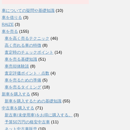
車についての疑問や基礎知識
(10)
車を借りる
(3)
RAIZE
(3)
車を売る
(155)
車を高く売るテクニック
(46)
高く売れる車の特徴
(8)
査定時のチェックポイント
(14)
車を売る基礎知識
(51)
車売却体験談
(8)
査定評価ポイント・点数
(4)
車を売るための準備
(5)
車を売るタイミング
(18)
新車を購入する
(55)
新車を購入するための基礎知識
(55)
中古車を購入する
(71)
新古車(未使用車)をお得に購入する。
(3)
予算50万円の格安中古車
(11)
ネット中古車販売
(10)