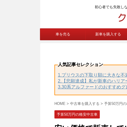
初心者でも失敗し
車を売る
新車を購入する
人気記事セレクション
1.プリウスの下取り額に大きな
2.【悲願達成】私が新車のハリア
3.30系アルファードのおすすめ
HOME
>
中古車を購入する
>
予算50万円
予算50万円の格安中古車