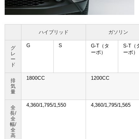
ハイブリッド
ガソリン
G
S
G-T（タ
S-T（
グ
ーボ）
ーボ）
レ
ー
ド
1800CC
1200CC
排
気
量
4,360/1,795/1,550
4,360/1,795/1,565
全
長/
全
幅/
全
高