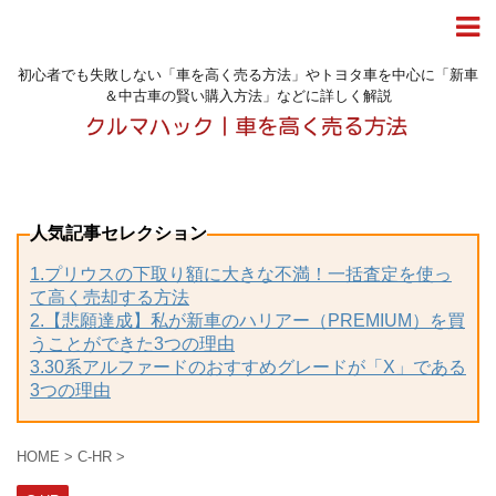
初心者でも失敗しない「車を高く売る方法」やトヨタ車を中心に「新車
＆中古車の賢い購入方法」などに詳しく解説
人気記事セレクション
1.プリウスの下取り額に大きな不満！一括査定を使っ
て高く売却する方法
2.【悲願達成】私が新車のハリアー（PREMIUM）を買
うことができた3つの理由
3.30系アルファードのおすすめグレードが「X」である
3つの理由
HOME
>
C-HR
>