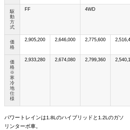
FF
4WD
駆
動
方
式
2,905,200
2,646,000
2,775,600
2,516,
価
格
2,933,280
2,674,080
2,799,360
2,540,
価
格
※
寒
冷
地
仕
様
パワートレインは1.8Lのハイブリッドと1.2Lのガソ
リンターボ車。