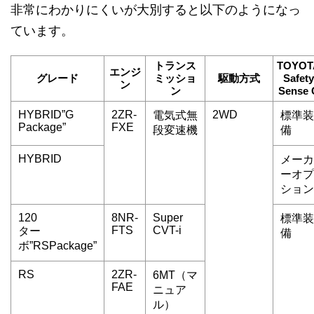
非常にわかりにくいが大別すると以下のようになっ
ています。
トランス
TOYOT
エンジ
グレード
ミッショ
駆動方式
Safety
ン
ン
Sense 
HYBRID”G
2ZR-
2WD
電気式無
標準装
Package”
FXE
段変速機
備
HYBRID
メーカ
ーオプ
ション
120
8NR-
Super
標準装
FTS
CVT-i
ター
備
ボ”RSPackage”
RS
2ZR-
6MT（マ
FAE
ニュア
ル）