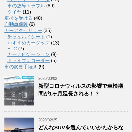
車の故障トラブル
(89)
タイヤ
(11)
車検を受ける
(40)
自動車保険
(6)
カーアクセサリー
(35)
チャイルドシート
(1)
おすすめカーグッズ
(13)
ETC
(7)
カーナビゲーション
(9)
ドライブレコーダー
(5)
車の変更手続き
(9)
2020/03/02
新型コロナウィルスの影響で車検期
間が1ヶ月延長される！？
2020/02/25
どんなSUVを選んでいいかわからな