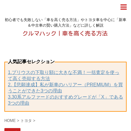
初心者でも失敗しない「車を高く売る方法」やトヨタ車を中心に「新車
＆中古車の賢い購入方法」などに詳しく解説
人気記事セレクション
1.プリウスの下取り額に大きな不満！一括査定を使っ
て高く売却する方法
2.【悲願達成】私が新車のハリアー（PREMIUM）を買
うことができた3つの理由
3.30系アルファードのおすすめグレードが「X」である
3つの理由
HOME
>
トヨタ
>