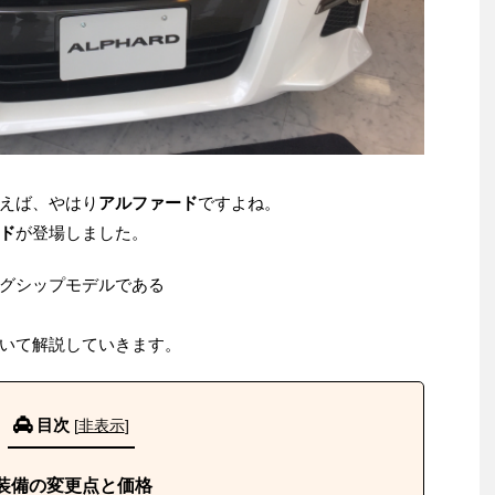
えば、やはり
アルファード
ですよね。
ド
が登場しました。
グシップモデルである
いて解説していきます。
目次
[
非表示
]
装備の変更点と価格