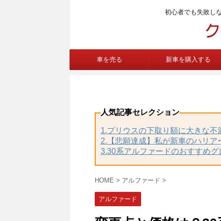
初心者でも失敗し
車を売る
新車を購入する
人気記事セレクション
1.プリウスの下取り額に大きな
2.【悲願達成】私が新車のハリア
3.30系アルファードのおすすめ
HOME
>
アルファード
>
アルファード