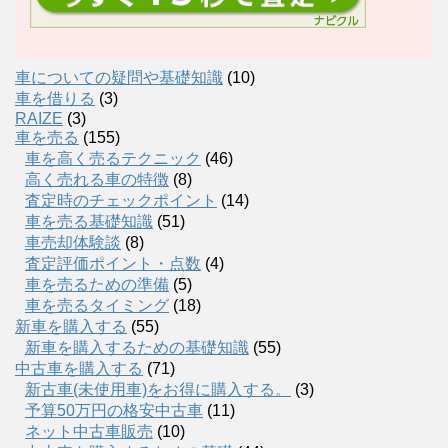
車についての疑問や基礎知識
(10)
車を借りる
(3)
RAIZE
(3)
車を売る
(155)
車を高く売るテクニック
(46)
高く売れる車の特徴
(8)
査定時のチェックポイント
(14)
車を売る基礎知識
(51)
車売却体験談
(8)
査定評価ポイント・点数
(4)
車を売るための準備
(5)
車を売るタイミング
(18)
新車を購入する
(55)
新車を購入するための基礎知識
(55)
中古車を購入する
(71)
新古車(未使用車)をお得に購入する。
(3)
予算50万円の格安中古車
(11)
ネット中古車販売
(10)