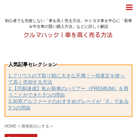
初心者でも失敗しない「車を高く売る方法」やトヨタ車を中心に「新車
＆中古車の賢い購入方法」などに詳しく解説
人気記事セレクション
1.プリウスの下取り額に大きな不満！一括査定を使っ
て高く売却する方法
2.【悲願達成】私が新車のハリアー（PREMIUM）を買
うことができた3つの理由
3.30系アルファードのおすすめグレードが「X」である
3つの理由
HOME
>
廃車処分にする
>