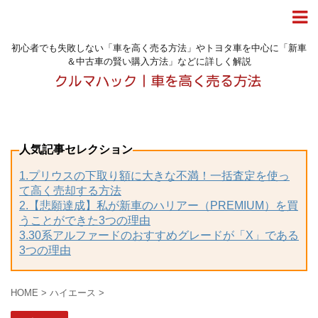
初心者でも失敗しない「車を高く売る方法」やトヨタ車を中心に「新車
＆中古車の賢い購入方法」などに詳しく解説
人気記事セレクション
1.プリウスの下取り額に大きな不満！一括査定を使っ
て高く売却する方法
2.【悲願達成】私が新車のハリアー（PREMIUM）を買
うことができた3つの理由
3.30系アルファードのおすすめグレードが「X」である
3つの理由
HOME
>
ハイエース
>