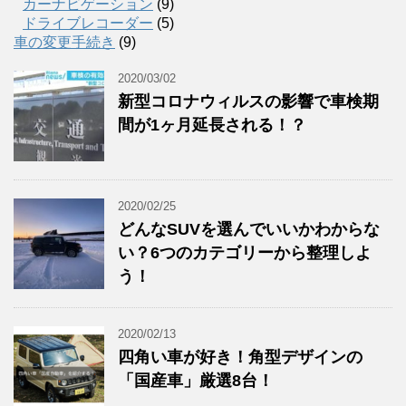
カーナビゲーション
(9)
ドライブレコーダー
(5)
車の変更手続き
(9)
2020/03/02
新型コロナウィルスの影響で車検期
間が1ヶ月延長される！？
2020/02/25
どんなSUVを選んでいいかわからな
い？6つのカテゴリーから整理しよ
う！
2020/02/13
四角い車が好き！角型デザインの
「国産車」厳選8台！