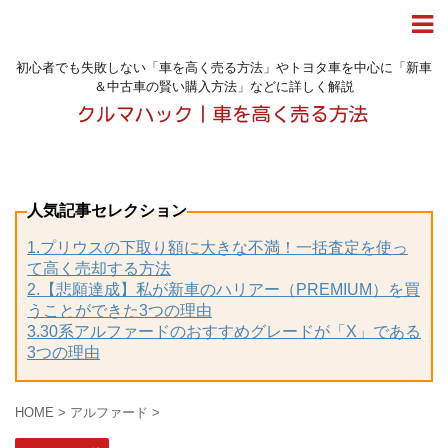
初心者でも失敗しない「車を高く売る方法」やトヨタ車を中心に「新車
＆中古車の賢い購入方法」などに詳しく解説
人気記事セレクション
1.プリウスの下取り額に大きな不満！一括査定を使っ
て高く売却する方法
2.【悲願達成】私が新車のハリアー（PREMIUM）を買
うことができた3つの理由
3.30系アルファードのおすすめグレードが「X」である
3つの理由
HOME
>
アルファード
>