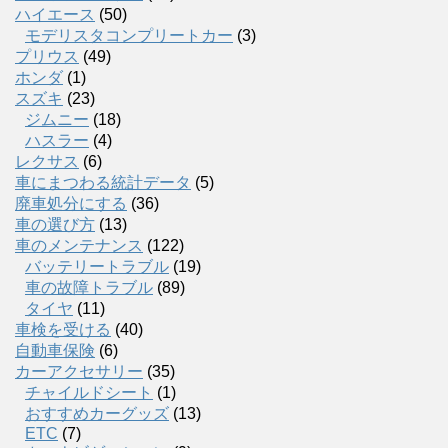
ハイエース
(50)
モデリスタコンプリートカー
(3)
プリウス
(49)
ホンダ
(1)
スズキ
(23)
ジムニー
(18)
ハスラー
(4)
レクサス
(6)
車にまつわる統計データ
(5)
廃車処分にする
(36)
車の選び方
(13)
車のメンテナンス
(122)
バッテリートラブル
(19)
車の故障トラブル
(89)
タイヤ
(11)
車検を受ける
(40)
自動車保険
(6)
カーアクセサリー
(35)
チャイルドシート
(1)
おすすめカーグッズ
(13)
ETC
(7)