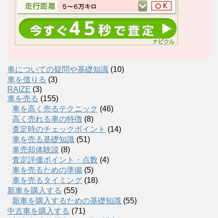
車についての疑問や基礎知識
(10)
車を借りる
(3)
RAIZE
(3)
車を売る
(155)
車を高く売るテクニック
(46)
高く売れる車の特徴
(8)
査定時のチェックポイント
(14)
車を売る基礎知識
(51)
車売却体験談
(8)
査定評価ポイント・点数
(4)
車を売るための準備
(5)
車を売るタイミング
(18)
新車を購入する
(55)
新車を購入するための基礎知識
(55)
中古車を購入する
(71)