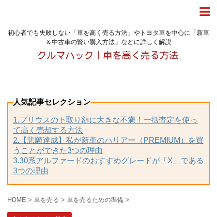
初心者でも失敗しない「車を高く売る方法」やトヨタ車を中心に「新車
＆中古車の賢い購入方法」などに詳しく解説
人気記事セレクション
1.プリウスの下取り額に大きな不満！一括査定を使っ
て高く売却する方法
2.【悲願達成】私が新車のハリアー（PREMIUM）を買
うことができた3つの理由
3.30系アルファードのおすすめグレードが「X」である
3つの理由
HOME
>
車を売る
>
車を売るための準備
>