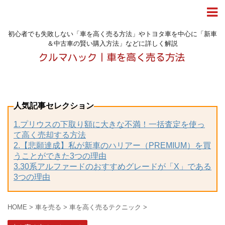
初心者でも失敗しない「車を高く売る方法」やトヨタ車を中心に「新車
＆中古車の賢い購入方法」などに詳しく解説
人気記事セレクション
1.プリウスの下取り額に大きな不満！一括査定を使っ
て高く売却する方法
2.【悲願達成】私が新車のハリアー（PREMIUM）を買
うことができた3つの理由
3.30系アルファードのおすすめグレードが「X」である
3つの理由
HOME
>
車を売る
>
車を高く売るテクニック
>