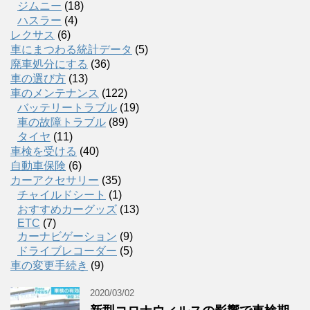
ジムニー
(18)
ハスラー
(4)
レクサス
(6)
車にまつわる統計データ
(5)
廃車処分にする
(36)
車の選び方
(13)
車のメンテナンス
(122)
バッテリートラブル
(19)
車の故障トラブル
(89)
タイヤ
(11)
車検を受ける
(40)
自動車保険
(6)
カーアクセサリー
(35)
チャイルドシート
(1)
おすすめカーグッズ
(13)
ETC
(7)
カーナビゲーション
(9)
ドライブレコーダー
(5)
車の変更手続き
(9)
2020/03/02