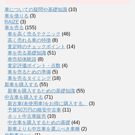
車についての疑問や基礎知識
(10)
車を借りる
(3)
RAIZE
(3)
車を売る
(155)
車を高く売るテクニック
(46)
高く売れる車の特徴
(8)
査定時のチェックポイント
(14)
車を売る基礎知識
(51)
車売却体験談
(8)
査定評価ポイント・点数
(4)
車を売るための準備
(5)
車を売るタイミング
(18)
新車を購入する
(55)
新車を購入するための基礎知識
(55)
中古車を購入する
(71)
新古車(未使用車)をお得に購入する。
(3)
予算50万円の格安中古車
(11)
ネット中古車販売
(10)
中古車を購入するための基礎
(44)
新車よりも中古車を選ぶべき車種
(2)