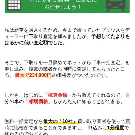
私は新車を購入するため、今まで乗っていたプリウスをデ
ィーラーに下取り査定を頼みましたが、
予想してたよりも
はるかに低い査定額でした。
そこで、下取りを一旦辞めてネットから「車一括査定」を
申し込み、複数の業者から同時に査定してもらったとこ
ろ、
最大で234,000円
の価格差がついたのです。
しかも、はじめに
「概算金額」
から教えてくれるので、自
分の車の
「相場価格」
もかんたんに知ることができる。
無料一括査定なら
最大の「10社」
買い取り業者を使って同
時に比較ができることができますし、 申込みも
1分程度
で
終わるのでおすすめ。