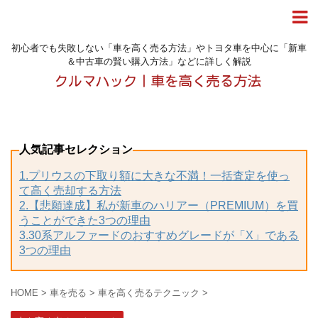
初心者でも失敗しない「車を高く売る方法」やトヨタ車を中心に「新車
＆中古車の賢い購入方法」などに詳しく解説
人気記事セレクション
1.プリウスの下取り額に大きな不満！一括査定を使っ
て高く売却する方法
2.【悲願達成】私が新車のハリアー（PREMIUM）を買
うことができた3つの理由
3.30系アルファードのおすすめグレードが「X」である
3つの理由
HOME
>
車を売る
>
車を高く売るテクニック
>