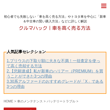
初心者でも失敗しない「車を高く売る方法」やトヨタ車を中心に「新車
＆中古車の賢い購入方法」などに詳しく解説
人気記事セレクション
1.プリウスの下取り額に大きな不満！一括査定を使っ
て高く売却する方法
2.【悲願達成】私が新車のハリアー（PREMIUM）を買
うことができた3つの理由
3.30系アルファードのおすすめグレードが「X」である
3つの理由
HOME
>
車のメンテナンス
>
バッテリートラブル
>