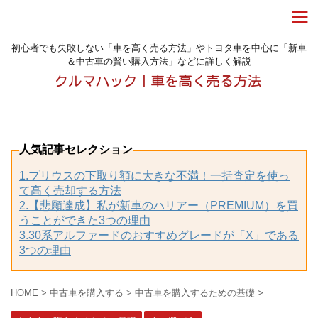
初心者でも失敗しない「車を高く売る方法」やトヨタ車を中心に「新車
＆中古車の賢い購入方法」などに詳しく解説
人気記事セレクション
1.プリウスの下取り額に大きな不満！一括査定を使っ
て高く売却する方法
2.【悲願達成】私が新車のハリアー（PREMIUM）を買
うことができた3つの理由
3.30系アルファードのおすすめグレードが「X」である
3つの理由
HOME
>
中古車を購入する
>
中古車を購入するための基礎
>