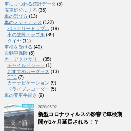
車にまつわる統計データ
(5)
廃車処分にする
(36)
車の選び方
(13)
車のメンテナンス
(122)
バッテリートラブル
(19)
車の故障トラブル
(89)
タイヤ
(11)
車検を受ける
(40)
自動車保険
(6)
カーアクセサリー
(35)
チャイルドシート
(1)
おすすめカーグッズ
(13)
ETC
(7)
カーナビゲーション
(9)
ドライブレコーダー
(5)
車の変更手続き
(9)
2020/03/02
新型コロナウィルスの影響で車検期
間が1ヶ月延長される！？