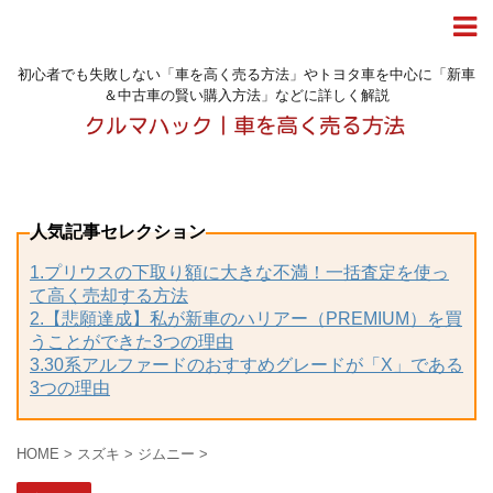
初心者でも失敗しない「車を高く売る方法」やトヨタ車を中心に「新車
＆中古車の賢い購入方法」などに詳しく解説
人気記事セレクション
1.プリウスの下取り額に大きな不満！一括査定を使っ
て高く売却する方法
2.【悲願達成】私が新車のハリアー（PREMIUM）を買
うことができた3つの理由
3.30系アルファードのおすすめグレードが「X」である
3つの理由
HOME
>
スズキ
>
ジムニー
>