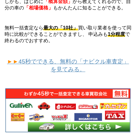
しかも、はじめに
「概算金額」
から教えてくれるので、自
分の車の
「相場価格」
もかんたんに知ることができる。
無料一括査定なら
最大の「10社」
買い取り業者を使って同
時に比較ができることができますし、 申込みも
1分程度
で
終わるのでおすすめ。
►►
45秒でできる、無料の「ナビクル車査定」
を見てみる。