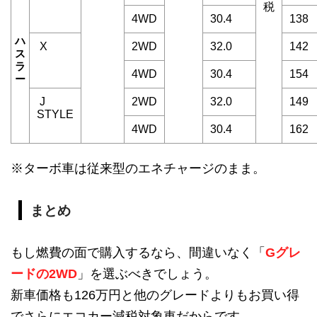
税
4WD
30.4
138
ハ
X
2WD
32.0
142
ス
ラ
4WD
30.4
154
ー
J
2WD
32.0
149
STYLE
4WD
30.4
162
※ターボ車は従来型のエネチャージのまま。
まとめ
もし燃費の面で購入するなら、間違いなく「
Gグレ
ードの2WD
」を選ぶべきでしょう。
新車価格も126万円と他のグレードよりもお買い得
でさらにエコカー減税対象車だからです。