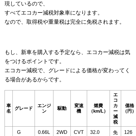
現しているので、
すべてエコカー減税対象車になります。
なので、取得税や重量税は完全に免税されます。
もし、新車を購入する予定なら、エコカー減税は気
をつけるポイントです。
エコカー減税で、グレードによる価格が変わってく
る場合があるからです。
エ
コ
車
エンジ
変速
燃費
カ
価格
グレード
駆動
名
ン
機
（km/L）
ー
（円
減
税
G
0.66L
2WD
CVT
32.0
126
免