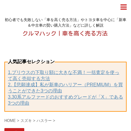
初心者でも失敗しない「車を高く売る方法」やトヨタ車を中心に「新車
＆中古車の賢い購入方法」などに詳しく解説
人気記事セレクション
1.プリウスの下取り額に大きな不満！一括査定を使っ
て高く売却する方法
2.【悲願達成】私が新車のハリアー（PREMIUM）を買
うことができた3つの理由
3.30系アルファードのおすすめグレードが「X」である
3つの理由
HOME
>
スズキ
>
ハスラー
>