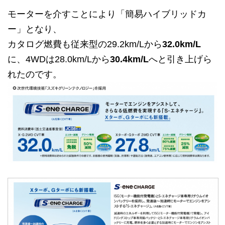
モーターを介すことにより「簡易ハイブリッドカ
ー」となり、
カタログ燃費も従来型の29.2km/Lから
32.0km/L
に、4WDは28.0km/Lから
30.4km/L
へと引き上げら
れたのです。