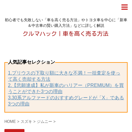
初心者でも失敗しない「車を高く売る方法」やトヨタ車を中心に「新車
＆中古車の賢い購入方法」などに詳しく解説
人気記事セレクション
1.プリウスの下取り額に大きな不満！一括査定を使っ
て高く売却する方法
2.【悲願達成】私が新車のハリアー（PREMIUM）を買
うことができた3つの理由
3.30系アルファードのおすすめグレードが「X」である
3つの理由
HOME
>
スズキ
>
ジムニー
>