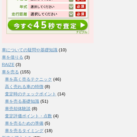
車についての疑問や基礎知識
(10)
車を借りる
(3)
RAIZE
(3)
車を売る
(155)
車を高く売るテクニック
(46)
高く売れる車の特徴
(8)
査定時のチェックポイント
(14)
車を売る基礎知識
(51)
車売却体験談
(8)
査定評価ポイント・点数
(4)
車を売るための準備
(5)
車を売るタイミング
(18)