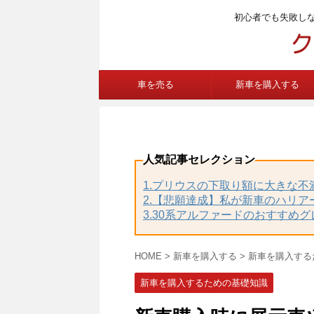
初心者でも失敗し
車を売る
新車を購入する
人気記事セレクション
1.プリウスの下取り額に大きな
2.【悲願達成】私が新車のハリア
3.30系アルファードのおすすめ
HOME
>
新車を購入する
>
新車を購入する
新車を購入するための基礎知識