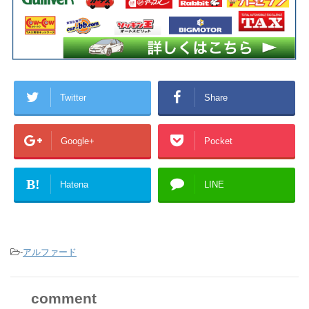
Twitter
Share
Google+
Pocket
B!
Hatena
LINE
-
アルファード
comment