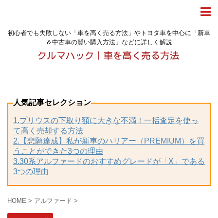
初心者でも失敗しない「車を高く売る方法」やトヨタ車を中心に「新車
＆中古車の賢い購入方法」などに詳しく解説
人気記事セレクション
1.プリウスの下取り額に大きな不満！一括査定を使っ
て高く売却する方法
2.【悲願達成】私が新車のハリアー（PREMIUM）を買
うことができた3つの理由
3.30系アルファードのおすすめグレードが「X」である
3つの理由
HOME
>
アルファード
>