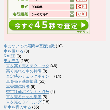
車についての疑問や基礎知識
(10)
車を借りる
(3)
RAIZE
(3)
車を売る
(155)
車を高く売るテクニック
(46)
高く売れる車の特徴
(8)
査定時のチェックポイント
(14)
車を売る基礎知識
(51)
車売却体験談
(8)
査定評価ポイント・点数
(4)
車を売るための準備
(5)
車を売るタイミング
(18)
新車を購入する
(55)