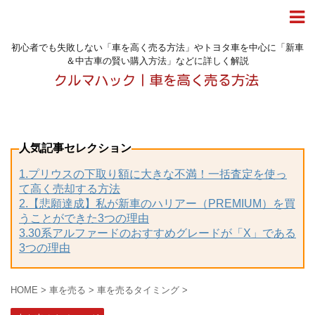
初心者でも失敗しない「車を高く売る方法」やトヨタ車を中心に「新車
＆中古車の賢い購入方法」などに詳しく解説
人気記事セレクション
1.プリウスの下取り額に大きな不満！一括査定を使っ
て高く売却する方法
2.【悲願達成】私が新車のハリアー（PREMIUM）を買
うことができた3つの理由
3.30系アルファードのおすすめグレードが「X」である
3つの理由
HOME
>
車を売る
>
車を売るタイミング
>