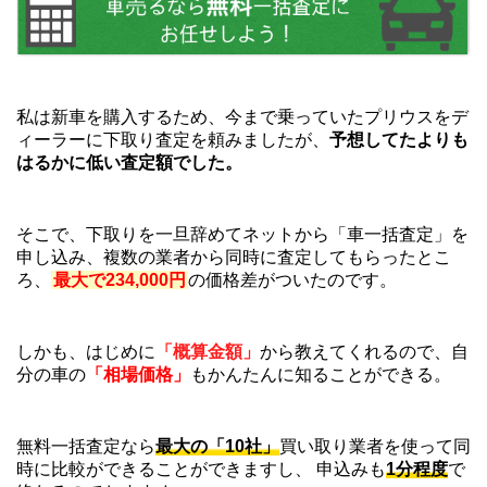
私は新車を購入するため、今まで乗っていたプリウスをデ
ィーラーに下取り査定を頼みましたが、
予想してたよりも
はるかに低い査定額でした。
そこで、下取りを一旦辞めてネットから「車一括査定」を
申し込み、複数の業者から同時に査定してもらったとこ
ろ、
最大で234,000円
の価格差がついたのです。
しかも、はじめに
「概算金額」
から教えてくれるので、自
分の車の
「相場価格」
もかんたんに知ることができる。
無料一括査定なら
最大の「10社」
買い取り業者を使って同
時に比較ができることができますし、 申込みも
1分程度
で