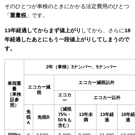
そのひとつが車検のときにかかる法定費用のひとつ
「
重量税
」です。
13年経過してからまず値上がり
してから、さらに
18
年経過したあとにもう一段値上がりしてしまうので
す。
2年（車検）3ナンバー、5ナンバー
エコカー減税以外
車両重
エコカー減
量
税
（車検
エコカ
エコカー以外
証参
ー
照）
（減税
免
75%・
13年未
13年経
18年経
税
免税B
50％も
満
過
過
A
含む）
500kg