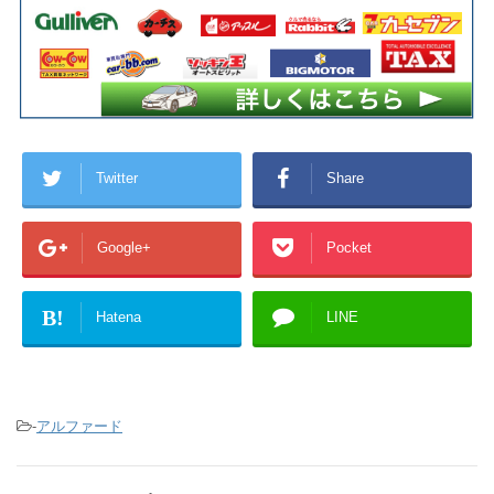
Twitter
Share
Google+
Pocket
B!
Hatena
LINE
-
アルファード