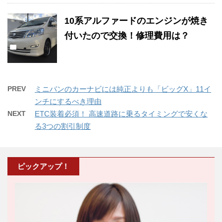
10系アルファードのエンジンが焼き
付いたので交換！修理費用は？
PREV
ミニバンのカーナビには純正よりも「ビッグX」11イ
ンチにするべき理由
NEXT
ETC装着必須！ 高速道路に乗るタイミングで安くな
る3つの割引制度
ピックアップ！