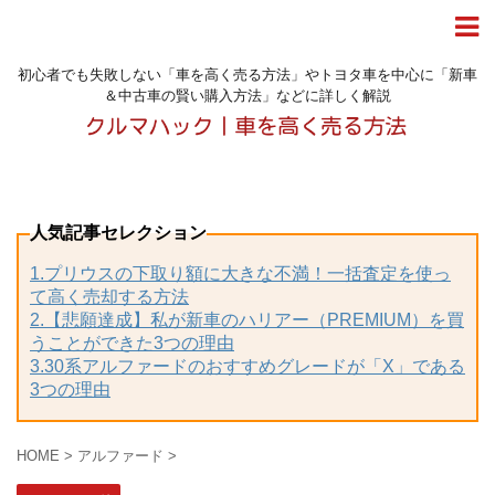
初心者でも失敗しない「車を高く売る方法」やトヨタ車を中心に「新車
＆中古車の賢い購入方法」などに詳しく解説
人気記事セレクション
1.プリウスの下取り額に大きな不満！一括査定を使っ
て高く売却する方法
2.【悲願達成】私が新車のハリアー（PREMIUM）を買
うことができた3つの理由
3.30系アルファードのおすすめグレードが「X」である
3つの理由
HOME
>
アルファード
>