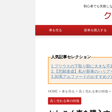
初心者でも失敗し
車を売る
新車を購入する
人気記事セレクション
1.プリウスの下取り額に大きな
2.【悲願達成】私が新車のハリア
3.30系アルファードのおすすめ
HOME
>
車を売る
>
高く売れる車の特徴
>
高く売れる車の特徴