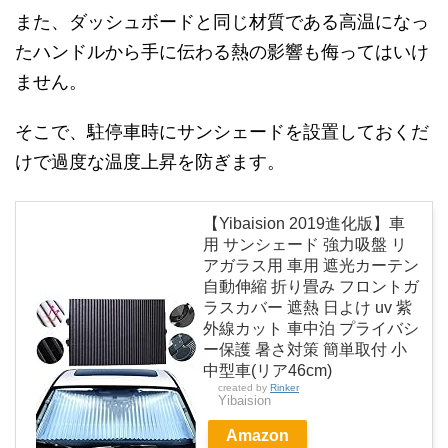
また、ダッシュボードと同じ材質である高温になっ
たハンドルから手に伝わる熱の影響も侮ってはいけ
ません。
そこで、駐停車時にサンシェードを設置しておくだ
けで過度な温度上昇を防ぎます。
【Yibaision 2019進化版】車
用 サンシェード 強力吸盤 リ
アガラス用 車用 遮光カーテン
自動伸縮 折り畳み フロントガ
ラスカバー 遮熱 日よけ uv 紫
外線カット 車中泊 プライバシ
ー保護 暑さ対策 簡単取付 小
中型車(リア46cm)
created by
Rinker
Yibaision
Amazon