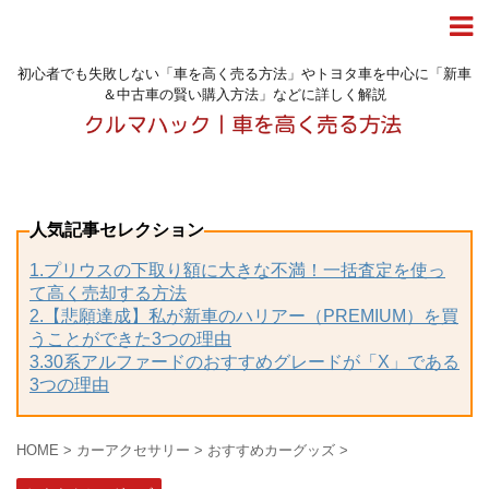
初心者でも失敗しない「車を高く売る方法」やトヨタ車を中心に「新車
＆中古車の賢い購入方法」などに詳しく解説
人気記事セレクション
1.プリウスの下取り額に大きな不満！一括査定を使っ
て高く売却する方法
2.【悲願達成】私が新車のハリアー（PREMIUM）を買
うことができた3つの理由
3.30系アルファードのおすすめグレードが「X」である
3つの理由
HOME
>
カーアクセサリー
>
おすすめカーグッズ
>