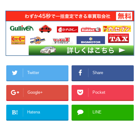
Twitter
Share
Google+
Pocket
B!
Hatena
LINE