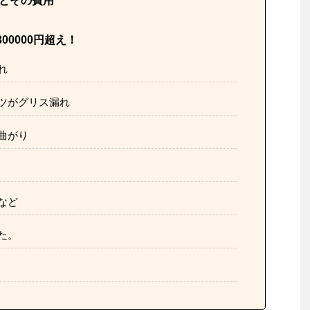
備とその費用
0000円超え！
れ
ツがグリス漏れ
曲がり
など
た。