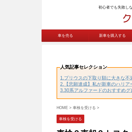
初心者でも失敗し
車を売る
新車を購入する
人気記事セレクション
1.プリウスの下取り額に大きな
2.【悲願達成】私が新車のハリア
3.30系アルファードのおすすめ
HOME
>
車検を受ける
>
車検を受ける