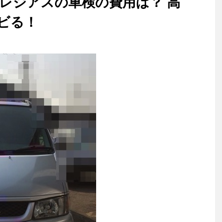
 レジアスの車検の費用は？ 高
ビる！