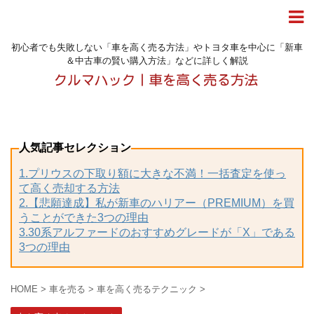
初心者でも失敗しない「車を高く売る方法」やトヨタ車を中心に「新車
＆中古車の賢い購入方法」などに詳しく解説
人気記事セレクション
1.プリウスの下取り額に大きな不満！一括査定を使っ
て高く売却する方法
2.【悲願達成】私が新車のハリアー（PREMIUM）を買
うことができた3つの理由
3.30系アルファードのおすすめグレードが「X」である
3つの理由
HOME
>
車を売る
>
車を高く売るテクニック
>