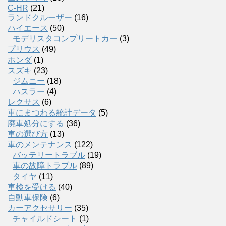
C-HR
(21)
ランドクルーザー
(16)
ハイエース
(50)
モデリスタコンプリートカー
(3)
プリウス
(49)
ホンダ
(1)
スズキ
(23)
ジムニー
(18)
ハスラー
(4)
レクサス
(6)
車にまつわる統計データ
(5)
廃車処分にする
(36)
車の選び方
(13)
車のメンテナンス
(122)
バッテリートラブル
(19)
車の故障トラブル
(89)
タイヤ
(11)
車検を受ける
(40)
自動車保険
(6)
カーアクセサリー
(35)
チャイルドシート
(1)