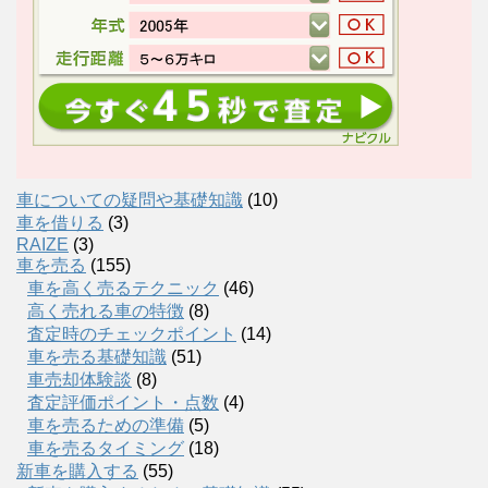
車についての疑問や基礎知識
(10)
車を借りる
(3)
RAIZE
(3)
車を売る
(155)
車を高く売るテクニック
(46)
高く売れる車の特徴
(8)
査定時のチェックポイント
(14)
車を売る基礎知識
(51)
車売却体験談
(8)
査定評価ポイント・点数
(4)
車を売るための準備
(5)
車を売るタイミング
(18)
新車を購入する
(55)