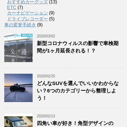
おすすめカーグッズ
(13)
ETC
(7)
カーナビゲーション
(9)
ドライブレコーダー
(5)
車の変更手続き
(9)
2020/03/02
新型コロナウィルスの影響で車検期
間が1ヶ月延長される！？
2020/02/25
どんなSUVを選んでいいかわからな
い？6つのカテゴリーから整理しよ
う！
2020/02/13
四角い車が好き！角型デザインの