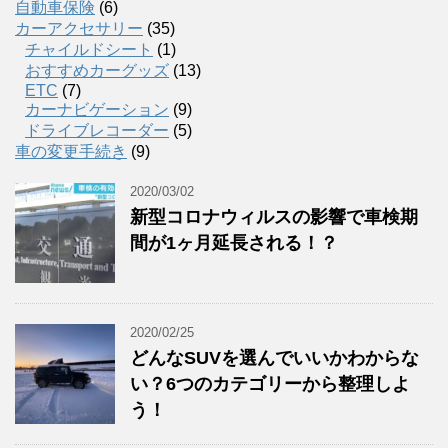
自動車保険
(6)
カーアクセサリー
(35)
チャイルドシート
(1)
おすすめカーグッズ
(13)
ETC
(7)
カーナビゲーション
(9)
ドライブレコーダー
(5)
車の変更手続き
(9)
2020/03/02
新型コロナウィルスの影響で車検期
間が1ヶ月延長される！？
2020/02/25
どんなSUVを選んでいいかわからな
い？6つのカテゴリーから整理しよ
う！