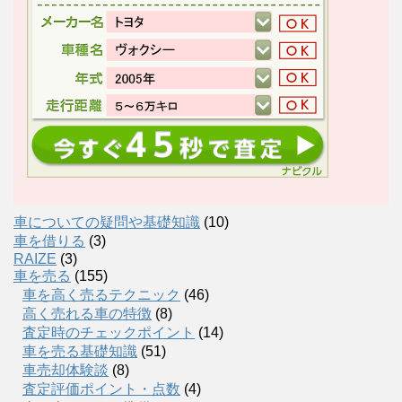
車についての疑問や基礎知識
(10)
車を借りる
(3)
RAIZE
(3)
車を売る
(155)
車を高く売るテクニック
(46)
高く売れる車の特徴
(8)
査定時のチェックポイント
(14)
車を売る基礎知識
(51)
車売却体験談
(8)
査定評価ポイント・点数
(4)