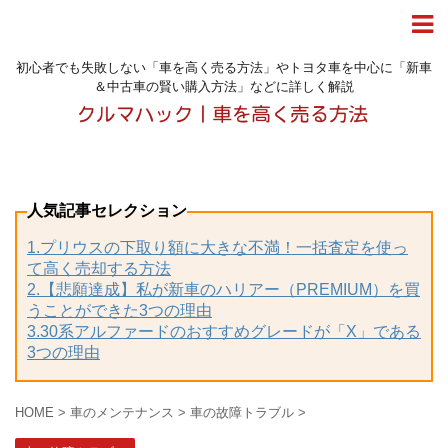
初心者でも失敗しない「車を高く売る方法」やトヨタ車を中心に「新車
＆中古車の賢い購入方法」などに詳しく解説
人気記事セレクション
1.プリウスの下取り額に大きな不満！一括査定を使っ
て高く売却する方法
2.【悲願達成】私が新車のハリアー（PREMIUM）を買
うことができた3つの理由
3.30系アルファードのおすすめグレードが「X」である
3つの理由
HOME
>
車のメンテナンス
>
車の故障トラブル
>